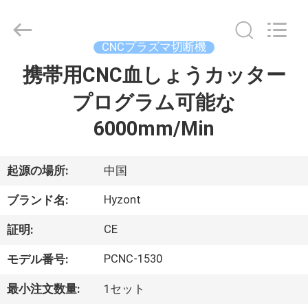
2018
-
2026
Hyzont(Shanghai)
Industrial
CNCプラズマ切断機
Technologies
Co.,Ltd..
携帯用CNC血しょうカッター
家
All
Rights
Reserved.
プログラム可能な
プ
6000mm/Min
ロ
起源の場所:
中国
ダ
Hyzont
ク
ブランド名:
ト
CE
証明:
PCNC-1530
モデル番号:
動
最小注文数量:
1セット