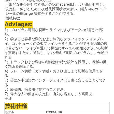
し
一般的な携帯用打抜き機とのComeparedは、より高い処理と、
安定性、伸びるために横断伐採面積が大きい、縦方向のガイド・
レールの柵larrger等接合することができる。
な
機械特徴
Advtages:
さ
1）プログラム可能な切断のラインおよびアークの任意形の部
い
品。
2）学ぶこと容易な動的および静的なグラフィック ディスプレ
イ。コンピュータのCADファイルを変えることができるUSBの抜
け目がないドライブを通して機械にすべての種類のグラフの切断
地
を実現するために送信し、また機械で直接プログラムし、作動で
きる
3）トラックおよび動きの組織は独特な設計を採用し、機械の働
図
く精密を保障する。
4）フレーム切断（ガス切断）および血しょう切断を使用でき
る。
プ
5）英語か中国語のインターフェイスは自由に変えることができ
る。
6）経済的、携帯用作動すること容易。
ラ
7）偉大な人の働きの安定性、有効な盾血しょう高周波
干渉
イ
技術仕様
バ
モデル
PCNC-1530