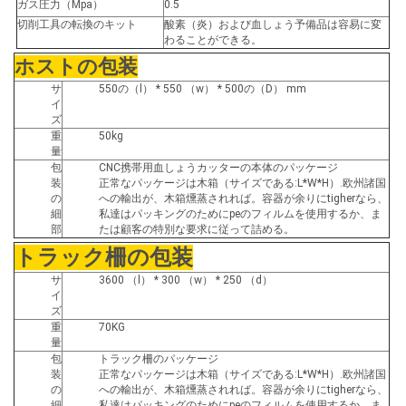
ガス圧力（Mpa）
0.5
切削工具の転換のキット
酸素（炎）および血しょう予備品は容易に変
わることができる。
ホストの包装
サ
550の（l） * 550 （w） * 500の（D） mm
イ
ズ
重
50kg
量
包
CNC携帯用血しょうカッターの本体のパッケージ
装
正常なパッケージは木箱（サイズである:L*W*H）.欧州諸国
の
への輸出が、木箱燻蒸されれば。容器が余りにtigherなら、
細
私達はパッキングのためにpeのフィルムを使用するか、ま
部
たは顧客の特別な要求に従って詰める。
トラック柵の包装
サ
3600 （l） * 300 （w） * 250 （d）
イ
ズ
重
70KG
量
包
トラック柵のパッケージ
装
正常なパッケージは木箱（サイズである:L*W*H）.欧州諸国
の
への輸出が、木箱燻蒸されれば。容器が余りにtigherなら、
細
私達はパッキングのためにpeのフィルムを使用するか、ま