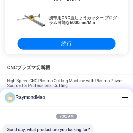
携帯用CNC血しょうカッター プログ
ラム可能な6000mm/Min
続行
CNCプラズマ切断機
High Speed CNC Plasma Cutting Machine with Plasma Power
Source for Professional Cutting
RaymondMao
Plasma Cutter with IP54 Protection Level, 0.5-50mm Cutting
Thickness
CNC Plasma Cutting Table with High Precision Rack And Pinion
7:01 AM
Transmission System, AC220V/380V Power Supply, Working
Humidity 5%-95%RH
Good day, what product are you looking for?