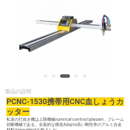
行
品
質
管
理
引
用
製品の説明
を
PCNC-1530携帯用CNC血しょうカ
ッター
要
私達の打抜き機は上限機械numrical controiのplasam、フレーム
求
切断機械である。全面的な構造Adopts高い剛性率のアルミ合金
材料のmouldinglを輸入した。