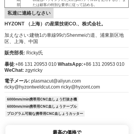
部
たは顧客の特別な要求に従って詰める。
私達に連絡しなさい
HYZONT （上海）の産業技術CO.、株式会社。
加えなさい:建物1の車線99のShenmeiの道、浦東新区地
区、上海、中国
販売部長:
Ricky氏
暴徒
+86 131 20953 010
WhatsApp:
+86 131 20953 010
:
WeChat:
zgyricky
電子メール:
plasmacut@aliyun.com
ricky@hyzontweldcut.com
ricky@hyzont.com
6000mm/min携帯用CNC血しょう打抜き機
6000mm/min携帯用CNC血しょうテーブル
プログラム可能な携帯用CNC血しょうカッター
最高の価格で