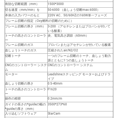
有効な切断範囲（mm）
1500*3000
シ
切る速度（mm/min）を
50-6000 （血しょう切断max.6000）
本体の入力パワーのもと
220V AC、50/60HZの160W単一フェーズ
ー
フレーム切断の指定（Oxy燃料の切断のために）
フレーム切断の厚さ（mm）
3-200 （アセチレンまたはプロパンが付いて
規
いる酸素）
トーチの高さのコントローラ
炎、電気高さ調節（60mm）
約
ー
フレーム切断のガス
プロパンまたはアセチレンが付いている酸素
血しょうトーチのガス
圧縮されたair/N2/O2
切断トーチ
一つのフレーム切断のトーチ、血しょう動力
源とともに1つの血しょうトーチ
CNCのコントローラー システ
CNCのコントローラー システム
ム
モーター
Leadshineステッピング モーターおよびドラ
イブ
血しょう切断の厚さ
0.5-40mm
トーチの高さのコントローラ
F1620
ー
操作の精密
0.2mm/m
ガイドの長さの*guideの幅の
3500*273*60
*guideの厚さ（mm）
入り込むソフトウェア
StarCam