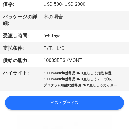
画
USD 500- USD 2000
価格:
パッケージの詳
木の場合
私
細:
達
5-8days
受渡し時間:
に
支払条件:
T/T、L/C
つ
1000SETS /MONTH
供給の能力:
い
,
ハイライト:
6000mm/min携帯用CNC血しょう打抜き機
て
,
6000mm/min携帯用CNC血しょうテーブル
プログラム可能な携帯用CNC血しょうカッター
工
ベストプライス
場
旅