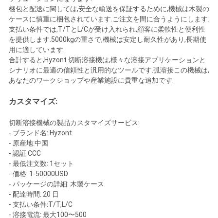
梱包と配送に関しては,安全な輸送を保証するために,機械は木製の
ケースに慎重に梱包されています.ご注文を間に合うようにします.
支払い条件では,T/TとL/Cが受け入れられ,顧客に柔軟性と便利性
を提供します.5000kgの重さで,機械は安定し耐久性があり,長期使
用に適しています.
合計すると,Hyzont 切断溶接機は,様々な溶接アプリケーションと
シナリオに最適の信頼性と汎用的なツールです.弧溶接この機械は,
あなたのワークショップや産業施設に貴重な追加です.
カスタマイズ:
切断溶接機械の製品カスタマイズサービス:
- ブランド名: Hyzont
- 原産地:中国
- 認証:CCC
- 最低注文数: 1セット
- 価格: 1-50000USD
- パッケージの詳細: 木製ケース
- 配達時間: 20 日
- 支払い条件:T/T,L/C
- 溶接電流: 最大100〜500