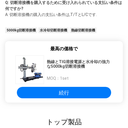
Q: 切断溶接機を購入するために受け入れられている支払い条件は
何ですか?
A: 切断溶接機の購入の支払い条件は,T/TとL/Cです.
5000kg切断溶接機
水冷却切断溶接機
熱線切断溶接機
最高の価格で
熱線とTIG溶接電源と水冷却の強力
な5000kg切断溶接機
MOQ：
1set
続行
トップ製品