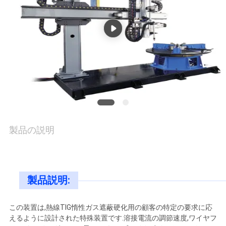
旅
行
品
質
管
製品の説明
理
引
製品説明:
用
この装置は,熱線TIG惰性ガス遮蔽硬化用の顧客の特定の要求に応
を
えるように設計された特殊装置です.溶接電流の調節速度,ワイヤフ