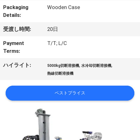
画
Packaging
Wooden Case
Details:
私
受渡し時間:
20日
達
Payment
T/T; L/C
Terms:
に
ハイライト:
,
,
5000kg切断溶接機
水冷却切断溶接機
つ
熱線切断溶接機
い
ベストプライス
て
工
場