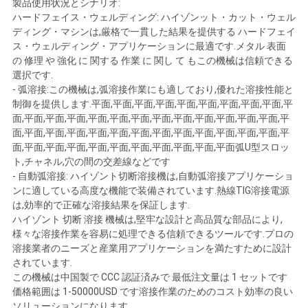
製品使用状況とシナリオ:
ラ
ハードフェイス・ウェルディング: ハイゾンット・カット・ウェル
ディング・マシンは,厳格で一貫した結果を提供する ハードフェイ
イ
ス・ウェルディング・アプリケーションに最適です.メタル 表面
の 修理 や 強化 に 関する 作業 に 関し て もこの機械は信頼できる
バ
選択です.
- 弧溶接:この機械は,弧溶接作業にも適しており,優れた溶接性能と
シ
制御を提供します.平面,平面,平面,平面,平面,平面,平面,平面,平面,平
面,平面,平面,平面,平面,平面,平面,平面,平面,平面,平面,平面,平面,平
ー
面,平面,平面,平面,平面,平面,平面,平面,平面,平面,平面,平面,平面,平
面,平面,平面,平面,平面,平面,平面,平面,平面,平面,平面弧U型スロッ
規
ト,チャネル,穴の間の交差線などです
- 自動弧溶接: ハイゾント切断溶接機は,自動弧溶接アプリケーショ
約
ンに適している高度な機能で装備されています.熱線TIG溶接電源
は,効率的で正確な溶接結果を保証します.
ハイゾント 切断 溶接 機械は,堅牢な設計と高品質な部品により,
様々な溶接作業を容易に処理できる信頼できるツールです.プロの
溶接業者のニーズと産業用アプリケーションを満たすために設計
されています.
この機械は中国製で CCC 認証済みで 最低注文量は 1 セットです
価格範囲は 1-50000USD です溶接作業のためのコスト効率の良い
ソリューションになります.