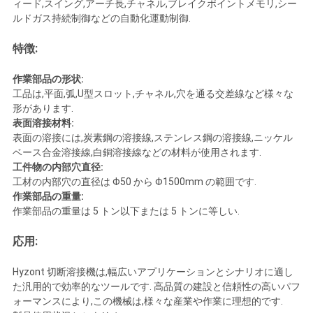
ィード,スイング,アーチ長,チャネル,ブレイクポイントメモリ,シー
要
ルドガス持続制御などの自動化運動制御.
求
特徴:
し
作業部品の形状:
工品は,平面,弧,U型スロット,チャネル,穴を通る交差線など様々な
な
形があります.
表面溶接材料:
さ
表面の溶接には,炭素鋼の溶接線,ステンレス鋼の溶接線,ニッケル
ベース合金溶接線,白銅溶接線などの材料が使用されます.
い
工件物の内部穴直径:
工材の内部穴の直径は Φ50 から Φ1500mm の範囲です.
作業部品の重量:
地
作業部品の重量は 5 トン以下または 5 トンに等しい.
図
応用:
Hyzont 切断溶接機は,幅広いアプリケーションとシナリオに適し
た汎用的で効率的なツールです. 高品質の建設と信頼性の高いパフ
プ
ォーマンスにより,この機械は,様々な産業や作業に理想的です.