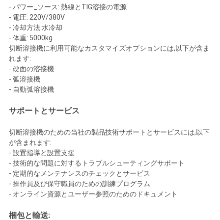
- パワー_ソース: 熱線とTIG溶接の電源
- 電圧: 220V/380V
- 冷却方法:水冷却
- 体重: 5000kg
切断溶接機に利用可能なカスタマイズオプションには,以下が含ま
れます:
- 硬面の溶接機
- 弧溶接機
- 自動弧溶接機
サポートとサービス
切断溶接機のための当社の製品技術サポートとサービスには,以下
が含まれます:
- 設置指導と設置支援
- 技術的な問題に対するトラブルシューティングサポート
- 定期的なメンテナンスのチェックとサービス
- 操作員及び保守職員のための訓練プログラム
- オンライン資源とユーザー参照のためのドキュメント
梱包と輸送: