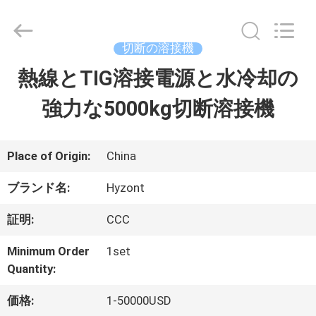
2018
-
2026
Hyzont(Shanghai)
切断の溶接機
Industrial
Technologies
熱線とTIG溶接電源と水冷却の
家
Co.,Ltd..
All
Rights
強力な5000kg切断溶接機
Reserved.
プ
ロ
Place of Origin:
China
ダ
ブランド名:
Hyzont
ク
証明:
CCC
ト
Minimum Order
1set
Quantity:
動
価格:
1-50000USD