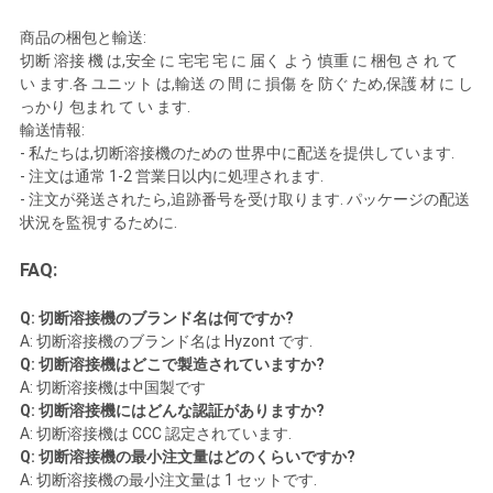
商品の梱包と輸送:
切断 溶接 機 は,安全 に 宅宅 宅 に 届く よう 慎重 に 梱包 さ れ て
い ます.各 ユニット は,輸送 の 間 に 損傷 を 防ぐ ため,保護 材 に し
っかり 包まれ て い ます.
輸送情報:
- 私たちは,切断溶接機のための 世界中に配送を提供しています.
- 注文は通常 1-2 営業日以内に処理されます.
- 注文が発送されたら,追跡番号を受け取ります. パッケージの配送
状況を監視するために.
FAQ:
Q: 切断溶接機のブランド名は何ですか?
A: 切断溶接機のブランド名は Hyzont です.
Q: 切断溶接機はどこで製造されていますか?
A: 切断溶接機は中国製です
Q: 切断溶接機にはどんな認証がありますか?
A: 切断溶接機は CCC 認定されています.
Q: 切断溶接機の最小注文量はどのくらいですか?
A: 切断溶接機の最小注文量は 1 セットです.