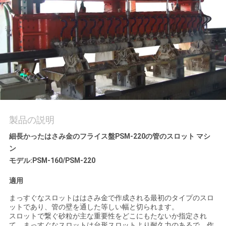
行
品
質
管
理
製品の説明
引
細長かったはさみ金のフライス盤PSM-220の管のスロット マシ
ン
用
モデル:PSM-160/PSM-220
を
適用
要
まっすぐなスロットははさみ金で作成される最初のタイプのスロ
ットであり、管の壁を通した等しい幅と切られます。
求
スロットで繋ぐ砂粒が主な重要性をどこにもたないか指定され
て、まっすぐなスロットは台形スロットより耐久力のあるで、作