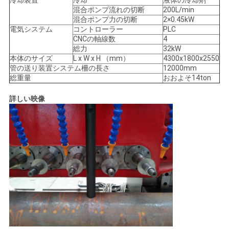
冷却装置
冷却
液体の冷却剤
混合ポンプ流れの切断
200L/min
混合ポンプ力の切断
2×0.45kW
電気システム
コントローラー
PLC
CNCの軸線数
4
総力
32kW
本体のサイズ
L x W x H （mm）
4300x1800x2550
管の送り装置システム柵の長さ
12000mm
総重量
おおよそ14ton
詳しい映像