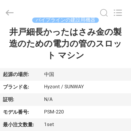
2018
-
2026
Hyzont(Shanghai)
Industrial
パイプラインの建設用機器
Technologies
Co.,Ltd..
井戸細長かったはさみ金の製
家
All
Rights
Reserved.
造のための電力の管のスロッ
プ
ト マシン
ロ
ダ
起源の場所:
中国
ク
Hyzont / SUNWAY
ブランド名:
ト
N/A
証明:
PSM-220
モデル番号:
動
1set
最小注文数量: