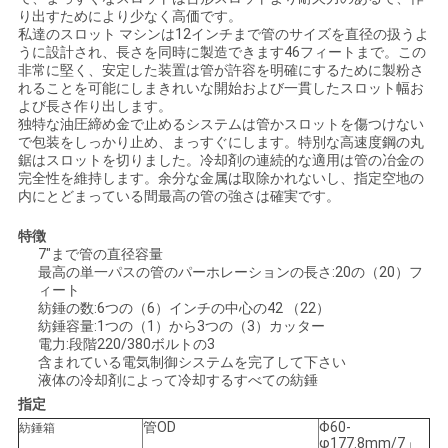
し
り出すためにより少なく高価です。
私達のスロット マシンは12インチまで管のサイズを直径の扱うよ
うに設計され、長さを同時に製造できます46フィートまで。この
な
非常に堅く、安定した装置は管が許容を明確にするために製粉さ
れることを可能にしまきれいな開始および一貫したスロット幅お
さ
よび長さ作り出します。
独特な油圧締め金で止めるシステムは管かスロットを傷つけない
い
で包装をしっかり止め、まっすぐにします。特別な高速度鋼の丸
鋸はスロットを切りました。冷却剤の連続的な適用は管の冶金の
完全性を維持します。余分な金属は取除かれないし、指定空地の
内にとどまっている間最高の管の強さは確実です。
地
特徴
図
7"まで管の直径容量
最高の単一パスの管のパーホレーションの長さ:20の（20）フ
ィート
紡錘の数:6つの（6）インチの中心の42 （22）
プ
紡錘容量:1つの（1）から3つの（3）カッター
電力:段階220/380ボルトの3
ラ
含まれている電気制御システムを完了して下さい
液体の冷却剤によって冷却するすべての紡錘
イ
指定
管OD
Φ60-
紡錘箱
バ
φ177.8mm/7」