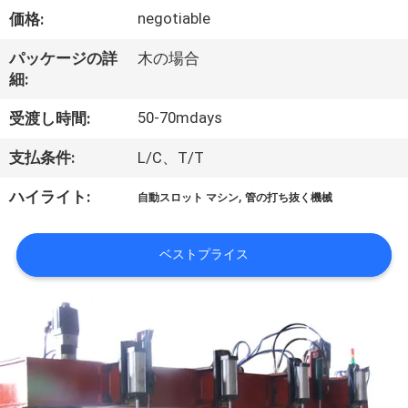
画
negotiable
価格:
私
パッケージの詳
木の場合
細:
達
50-70mdays
受渡し時間:
に
支払条件:
L/C、T/T
つ
,
ハイライト:
自動スロット マシン
管の打ち抜く機械
い
て
ベストプライス
工
場
旅