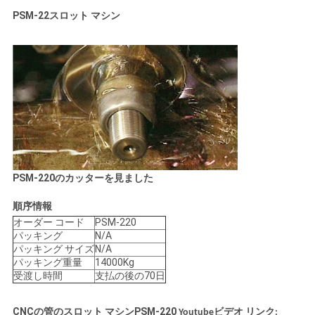
PSM-22スロット マシン
PSM-220のカッターを見ました
順序情報
オーダー コード
PSM-220
パッキング
N/A
パッキング サイズ
N/A
パッキング重量
14000Kg
受渡し時間
支払の後の70日
CNCの管のスロット マシンPSM-220
Youtubeビデオ リンク: