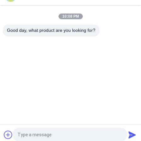
レーザー校正と追跡付きのオールポジション自動溶接機
10:08 PM
角形材の製造業のための自動二重溶接トーチ溶接キャリッジ
Good day, what product are you looking for?
人気カテゴリ
すべて
切断の溶接機
軌道溶接機
Tubesheetの溶接機
管の溶接機
への管
円形シーム溶接機
アーク溶接機械
レーザー溶接機
CNCプラズマ切断機
見積依頼