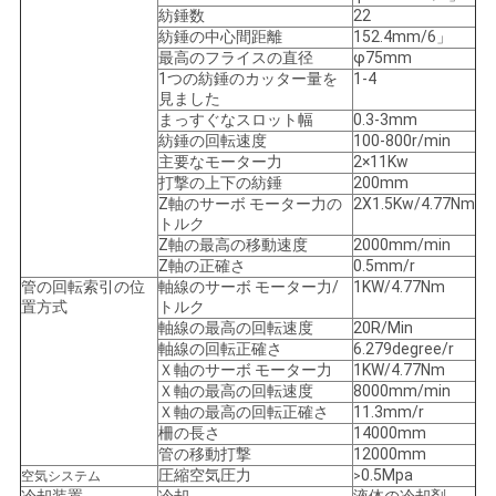
紡錘数
22
シ
紡錘の中心間距離
152.4mm/6」
最高のフライスの直径
φ75mm
ー
1つの紡錘のカッター量を
1-4
見ました
規
まっすぐなスロット幅
0.3-3mm
紡錘の回転速度
100-800r/min
主要なモーター力
2×11Kw
約
打撃の上下の紡錘
200mm
Z軸のサーボ モーター力の
2X1.5Kw/4.77Nm
トルク
Z軸の最高の移動速度
2000mm/min
Z軸の正確さ
0.5mm/r
管の回転索引の位
軸線のサーボ モーター力/
1KW/4.77Nm
置方式
トルク
軸線の最高の回転速度
20R/Min
軸線の回転正確さ
6.279degree/r
Ｘ軸のサーボ モーター力
1KW/4.77Nm
Ｘ軸の最高の回転速度
8000mm/min
Ｘ軸の最高の回転正確さ
11.3mm/r
柵の長さ
14000mm
管の移動打撃
12000mm
圧縮空気圧力
0.5Mpa
空気システム
>